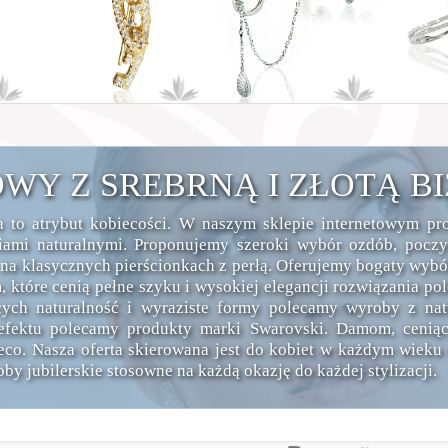
OWY Z SREBRNĄ I ZŁOTĄ B
na to atrybut kobiecości. W naszym sklepie internetowym p
ami naturalnymi. Proponujemy szeroki wybór ozdób, poczyn
c na klasycznych pierścionkach z perłą. Oferujemy bogaty wyb
, które cenią pełne szyku i wysokiej elegancji rozwiązania pol
ących naturalność i wyraziste formy polecamy wyroby z na
o efektu polecamy produkty marki Swarovski. Damom, ceni
eco. Nasza oferta skierowana jest do kobiet w każdym wieku
y jubilerskie stosowne na każdą okazję do każdej stylizacji.