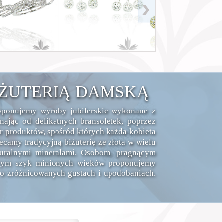
IŻUTERIĄ DAMSKĄ
roponujemy wyroby jubilerskie wykonane z
ając od delikatnych bransoletek, poprzez
ór produktów, spośród których każda kobieta
ecamy tradycyjną biżuterię ze złota w wielu
turalnymi minerałami. Osobom, pragnącym
ącym szyk minionych wieków proponujemy
 o zróżnicowanych gustach i upodobaniach.