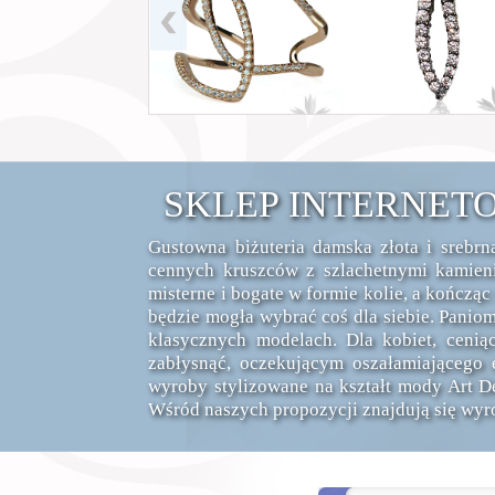
SKLEP INTERNET
Gustowna biżuteria damska złota i srebr
cennych kruszców z szlachetnymi kamieni
misterne i bogate w formie kolie, a kończą
będzie mogła wybrać coś dla siebie. Paniom
klasycznych modelach. Dla kobiet, ceni
zabłysnąć, oczekującym oszałamiająceg
wyroby stylizowane na kształt mody Art D
Wśród naszych propozycji znajdują się wyrob