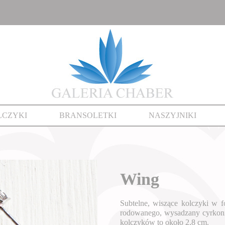
LCZYKI
BRANSOLETKI
NASZYJNIKI
Wing
Subtelne, wiszące kolczyki w 
rodowanego, wysadzany cyrkonia
kolczyków to około 2,8 cm.