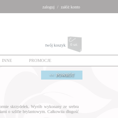
zaloguj
załóż konto
0 szt.
twój koszyk
INNE
PROMOCJE
<< POWRÓT
formie skrzydełek. Wyrób wykonany ze srebra
mi o szlifie brylantowym. Całkowita długość