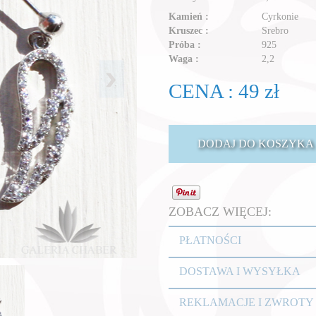
Kamień :
Cyrkonie
Kruszec :
Srebro
Próba :
925
Waga :
2,2
CENA : 49 zł
ZOBACZ WIĘCEJ:
PŁATNOŚCI
DOSTAWA I WYSYŁKA
REKLAMACJE I ZWROTY