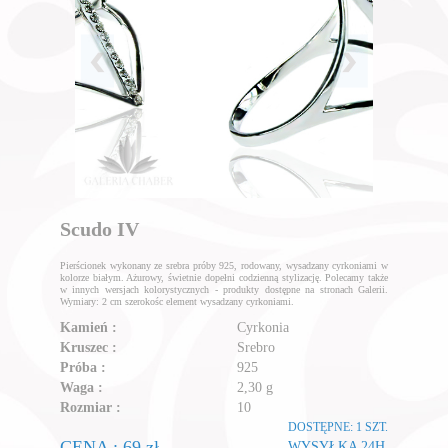
Scudo IV
Pierścionek wykonany ze srebra próby 925, rodowany, wysadzany cyrkoniami w
kolorze białym. Ażurowy, świetnie dopełni codzienną stylizację. Polecamy także
w innych wersjach kolorystycznych - produkty dostępne na stronach Galerii.
Wymiary: 2 cm szerokośc element wysadzany cyrkoniami.
Kamień :
Cyrkonia
Kruszec :
Srebro
Próba :
925
Waga :
2,30 g
Rozmiar :
10
DOSTĘPNE: 1 SZT.
CENA : 69 zł
WYSYŁKA 24H