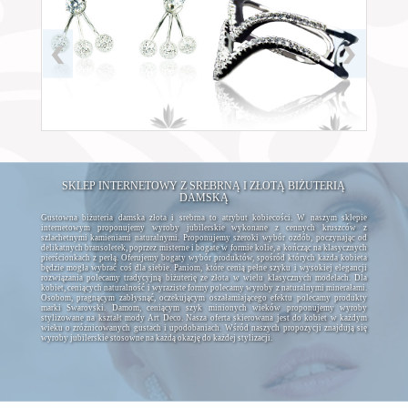
SKLEP INTERNETOWY Z SREBRNĄ I ZŁOTĄ BIŻUTERIĄ
DAMSKĄ
Gustowna biżuteria damska złota i srebrna to atrybut kobiecości. W naszym sklepie
internetowym proponujemy wyroby jubilerskie wykonane z cennych kruszców z
szlachetnymi kamieniami naturalnymi. Proponujemy szeroki wybór ozdób, poczynając od
delikatnych bransoletek, poprzez misterne i bogate w formie kolie, a kończąc na klasycznych
pierścionkach z perłą. Oferujemy bogaty wybór produktów, spośród których każda kobieta
będzie mogła wybrać coś dla siebie. Paniom, które cenią pełne szyku i wysokiej elegancji
rozwiązania polecamy tradycyjną biżuterię ze złota w wielu klasycznych modelach. Dla
kobiet, ceniących naturalność i wyraziste formy polecamy wyroby z naturalnymi minerałami.
Osobom, pragnącym zabłysnąć, oczekującym oszałamiającego efektu polecamy produkty
marki Swarovski. Damom, ceniącym szyk minionych wieków proponujemy wyroby
stylizowane na kształt mody Art Deco. Nasza oferta skierowana jest do kobiet w każdym
wieku o zróżnicowanych gustach i upodobaniach. Wśród naszych propozycji znajdują się
wyroby jubilerskie stosowne na każdą okazję do każdej stylizacji.