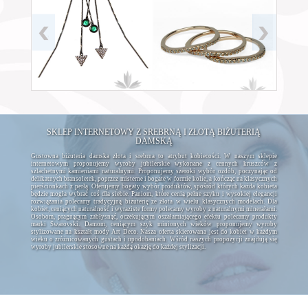
SKLEP INTERNETOWY Z SREBRNĄ I ZŁOTĄ BIŻUTERIĄ
DAMSKĄ
Gustowna biżuteria damska złota i srebrna to atrybut kobiecości. W naszym sklepie
internetowym proponujemy wyroby jubilerskie wykonane z cennych kruszców z
szlachetnymi kamieniami naturalnymi. Proponujemy szeroki wybór ozdób, poczynając od
delikatnych bransoletek, poprzez misterne i bogate w formie kolie, a kończąc na klasycznych
pierścionkach z perłą. Oferujemy bogaty wybór produktów, spośród których każda kobieta
będzie mogła wybrać coś dla siebie. Paniom, które cenią pełne szyku i wysokiej elegancji
rozwiązania polecamy tradycyjną biżuterię ze złota w wielu klasycznych modelach. Dla
kobiet, ceniących naturalność i wyraziste formy polecamy wyroby z naturalnymi minerałami.
Osobom, pragnącym zabłysnąć, oczekującym oszałamiającego efektu polecamy produkty
marki Swarovski. Damom, ceniącym szyk minionych wieków proponujemy wyroby
stylizowane na kształt mody Art Deco. Nasza oferta skierowana jest do kobiet w każdym
wieku o zróżnicowanych gustach i upodobaniach. Wśród naszych propozycji znajdują się
wyroby jubilerskie stosowne na każdą okazję do każdej stylizacji.