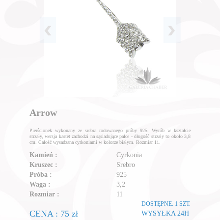
Arrow
Pierścionek wykonany ze srebra rodowanego próby 925. Wyrób w kształcie
strzały, wersja kastet zachodzi na sąsiadujące palce - długość strzały to około 3,8
cm. Całość wysadzana cyrkoniami w kolorze białym. Rozmiar 11.
Kamień :
Cyrkonia
Kruszec :
Srebro
Próba :
925
Waga :
3,2
Rozmiar :
11
DOSTĘPNE: 1 SZT.
CENA : 75 zł
WYSYŁKA 24H