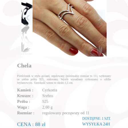
Chela
Pierścionek w stylu gwiazd, regulowany (minimalny rozmiar to 11), wykonany
ze srebra próby 925, rodowany. Wyrób wysadzany cyrkoniami o szlifie
brylantowym. Szerokość wzoru to około 1,5 cm.
Kamień :
Cyrkonia
Kruszec :
Srebro
Próba :
925
Waga :
2,60 g
Rozmiar :
regulowany począwszy od 11
DOSTĘPNE: 1 SZT.
CENA : 88 zł
WYSYŁKA 24H