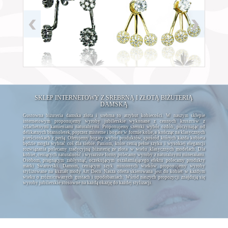
SKLEP INTERNETOWY Z SREBRNĄ I ZŁOTĄ BIŻUTERIĄ
DAMSKĄ
Gustowna biżuteria damska złota i srebrna to atrybut kobiecości. W naszym sklepie
internetowym proponujemy wyroby jubilerskie wykonane z cennych kruszców z
szlachetnymi kamieniami naturalnymi. Proponujemy szeroki wybór ozdób, poczynając od
delikatnych bransoletek, poprzez misterne i bogate w formie kolie, a kończąc na klasycznych
pierścionkach z perłą. Oferujemy bogaty wybór produktów, spośród których każda kobieta
będzie mogła wybrać coś dla siebie. Paniom, które cenią pełne szyku i wysokiej elegancji
rozwiązania polecamy tradycyjną biżuterię ze złota w wielu klasycznych modelach. Dla
kobiet, ceniących naturalność i wyraziste formy polecamy wyroby z naturalnymi minerałami.
Osobom, pragnącym zabłysnąć, oczekującym oszałamiającego efektu polecamy produkty
marki Swarovski. Damom, ceniącym szyk minionych wieków proponujemy wyroby
stylizowane na kształt mody Art Deco. Nasza oferta skierowana jest do kobiet w każdym
wieku o zróżnicowanych gustach i upodobaniach. Wśród naszych propozycji znajdują się
wyroby jubilerskie stosowne na każdą okazję do każdej stylizacji.