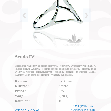
Scudo IV
Pierścionek wykonany ze srebra próby 925, rodowany, wysadzany cyrkoniami w
kolorze białym. Ażurowy, świetnie dopełni codzienną stylizację. Polecamy także
w innych wersjach kolorystycznych - produkty dostępne na stronach Galerii.
Wymiary: 2 cm szerokośc element wysadzany cyrkoniami.
Kamień :
Cyrkonia
Kruszec :
Srebro
Próba :
925
Waga :
2,30 g
Rozmiar :
10
DOSTĘPNE: 1 SZT.
CENA : 69 zł
WYSYŁKA 24H