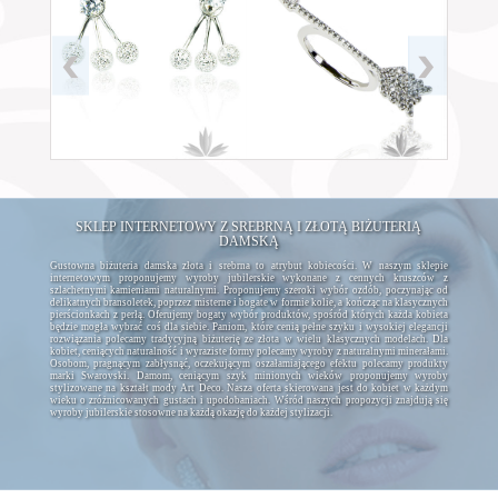
SKLEP INTERNETOWY Z SREBRNĄ I ZŁOTĄ BIŻUTERIĄ
DAMSKĄ
Gustowna biżuteria damska złota i srebrna to atrybut kobiecości. W naszym sklepie
internetowym proponujemy wyroby jubilerskie wykonane z cennych kruszców z
szlachetnymi kamieniami naturalnymi. Proponujemy szeroki wybór ozdób, poczynając od
delikatnych bransoletek, poprzez misterne i bogate w formie kolie, a kończąc na klasycznych
pierścionkach z perłą. Oferujemy bogaty wybór produktów, spośród których każda kobieta
będzie mogła wybrać coś dla siebie. Paniom, które cenią pełne szyku i wysokiej elegancji
rozwiązania polecamy tradycyjną biżuterię ze złota w wielu klasycznych modelach. Dla
kobiet, ceniących naturalność i wyraziste formy polecamy wyroby z naturalnymi minerałami.
Osobom, pragnącym zabłysnąć, oczekującym oszałamiającego efektu polecamy produkty
marki Swarovski. Damom, ceniącym szyk minionych wieków proponujemy wyroby
stylizowane na kształt mody Art Deco. Nasza oferta skierowana jest do kobiet w każdym
wieku o zróżnicowanych gustach i upodobaniach. Wśród naszych propozycji znajdują się
wyroby jubilerskie stosowne na każdą okazję do każdej stylizacji.