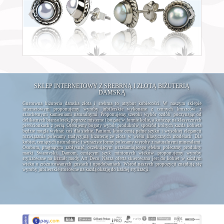
SKLEP INTERNETOWY Z SREBRNĄ I ZŁOTĄ BIŻUTERIĄ
DAMSKĄ
Gustowna biżuteria damska złota i srebrna to atrybut kobiecości. W naszym sklepie
internetowym proponujemy wyroby jubilerskie wykonane z cennych kruszców z
szlachetnymi kamieniami naturalnymi. Proponujemy szeroki wybór ozdób, poczynając od
delikatnych bransoletek, poprzez misterne i bogate w formie kolie, a kończąc na klasycznych
pierścionkach z perłą. Oferujemy bogaty wybór produktów, spośród których każda kobieta
będzie mogła wybrać coś dla siebie. Paniom, które cenią pełne szyku i wysokiej elegancji
rozwiązania polecamy tradycyjną biżuterię ze złota w wielu klasycznych modelach. Dla
kobiet, ceniących naturalność i wyraziste formy polecamy wyroby z naturalnymi minerałami.
Osobom, pragnącym zabłysnąć, oczekującym oszałamiającego efektu polecamy produkty
marki Swarovski. Damom, ceniącym szyk minionych wieków proponujemy wyroby
stylizowane na kształt mody Art Deco. Nasza oferta skierowana jest do kobiet w każdym
wieku o zróżnicowanych gustach i upodobaniach. Wśród naszych propozycji znajdują się
wyroby jubilerskie stosowne na każdą okazję do każdej stylizacji.