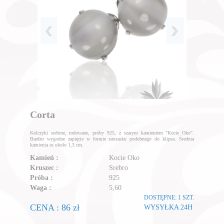
Corta
Kolczyki srebrne, rodowane, próby 925, z szarym kamieniem "Kocie Oko".
Bardzo wygodne zapięcie w formie zatrzasku podobnego do klipsa. Średnia
kamienia to około 1,3 cm.
Kamień :
Kocie Oko
Kruszec :
Srebro
Próba :
925
Waga :
5,60
DOSTĘPNE: 1 SZT.
CENA : 86 zł
WYSYŁKA 24H