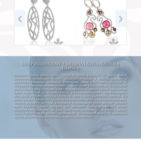
SKLEP INTERNETOWY Z SREBRNĄ I ZŁOTĄ BIŻUTERIĄ
DAMSKĄ
Gustowna biżuteria damska złota i srebrna to atrybut kobiecości. W naszym sklepie
internetowym proponujemy wyroby jubilerskie wykonane z cennych kruszców z
szlachetnymi kamieniami naturalnymi. Proponujemy szeroki wybór ozdób, poczynając od
delikatnych bransoletek, poprzez misterne i bogate w formie kolie, a kończąc na klasycznych
pierścionkach z perłą. Oferujemy bogaty wybór produktów, spośród których każda kobieta
będzie mogła wybrać coś dla siebie. Paniom, które cenią pełne szyku i wysokiej elegancji
rozwiązania polecamy tradycyjną biżuterię ze złota w wielu klasycznych modelach. Dla
kobiet, ceniących naturalność i wyraziste formy polecamy wyroby z naturalnymi minerałami.
Osobom, pragnącym zabłysnąć, oczekującym oszałamiającego efektu polecamy produkty
marki Swarovski. Damom, ceniącym szyk minionych wieków proponujemy wyroby
stylizowane na kształt mody Art Deco. Nasza oferta skierowana jest do kobiet w każdym
wieku o zróżnicowanych gustach i upodobaniach. Wśród naszych propozycji znajdują się
wyroby jubilerskie stosowne na każdą okazję do każdej stylizacji.