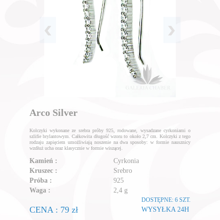
Arco Silver
Kolczyki wykonane ze srebra próby 925, rodowane, wysadzane cyrkoniami o
szlifie brylantowym. Całkowita długość wzoru to około 2,7 cm. Kolczyki z tego
rodzaju zapięciem umożliwiają noszenie na dwa sposoby: w formie nausznicy
wzdłuż ucha oraz klasycznie w formie wiszącej.
Kamień :
Cyrkonia
Kruszec :
Srebro
Próba :
925
Waga :
2,4 g
DOSTĘPNE: 6 SZT.
CENA : 79 zł
WYSYŁKA 24H