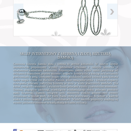
SKLEP INTERNETOWY Z SREBRNĄ I ZŁOTĄ BIŻUTERIĄ
DAMSKĄ
Gustowna biżuteria damska złota i srebrna to atrybut kobiecości. W naszym sklepie
internetowym proponujemy wyroby jubilerskie wykonane z cennych kruszców z
szlachetnymi kamieniami naturalnymi. Proponujemy szeroki wybór ozdób, poczynając od
delikatnych bransoletek, poprzez misterne i bogate w formie kolie, a kończąc na klasycznych
pierścionkach z perłą. Oferujemy bogaty wybór produktów, spośród których każda kobieta
będzie mogła wybrać coś dla siebie. Paniom, które cenią pełne szyku i wysokiej elegancji
rozwiązania polecamy tradycyjną biżuterię ze złota w wielu klasycznych modelach. Dla
kobiet, ceniących naturalność i wyraziste formy polecamy wyroby z naturalnymi minerałami.
Osobom, pragnącym zabłysnąć, oczekującym oszałamiającego efektu polecamy produkty
marki Swarovski. Damom, ceniącym szyk minionych wieków proponujemy wyroby
stylizowane na kształt mody Art Deco. Nasza oferta skierowana jest do kobiet w każdym
wieku o zróżnicowanych gustach i upodobaniach. Wśród naszych propozycji znajdują się
wyroby jubilerskie stosowne na każdą okazję do każdej stylizacji.