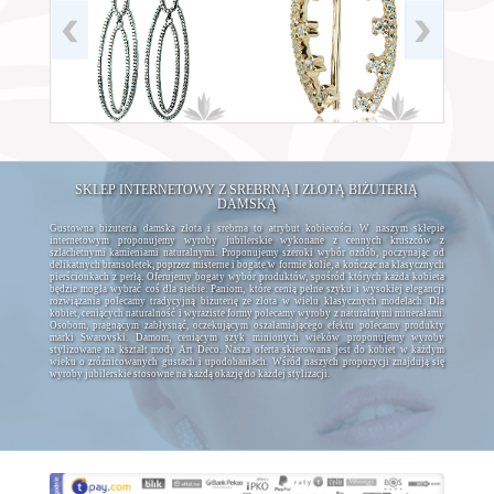
SKLEP INTERNETOWY Z SREBRNĄ I ZŁOTĄ BIŻUTERIĄ
DAMSKĄ
Gustowna biżuteria damska złota i srebrna to atrybut kobiecości. W naszym sklepie
internetowym proponujemy wyroby jubilerskie wykonane z cennych kruszców z
szlachetnymi kamieniami naturalnymi. Proponujemy szeroki wybór ozdób, poczynając od
delikatnych bransoletek, poprzez misterne i bogate w formie kolie, a kończąc na klasycznych
pierścionkach z perłą. Oferujemy bogaty wybór produktów, spośród których każda kobieta
będzie mogła wybrać coś dla siebie. Paniom, które cenią pełne szyku i wysokiej elegancji
rozwiązania polecamy tradycyjną biżuterię ze złota w wielu klasycznych modelach. Dla
kobiet, ceniących naturalność i wyraziste formy polecamy wyroby z naturalnymi minerałami.
Osobom, pragnącym zabłysnąć, oczekującym oszałamiającego efektu polecamy produkty
marki Swarovski. Damom, ceniącym szyk minionych wieków proponujemy wyroby
stylizowane na kształt mody Art Deco. Nasza oferta skierowana jest do kobiet w każdym
wieku o zróżnicowanych gustach i upodobaniach. Wśród naszych propozycji znajdują się
wyroby jubilerskie stosowne na każdą okazję do każdej stylizacji.