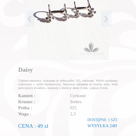
Daisy
Ciekawe nausznice, wykonane ze srebra próby 925, rodowane. Wyrób wysadzany
cyrkoniami o szlifie brylantowym. Nausznice zakładane na brzechu ucha. Wzór
podwójnych kwiatków, mniejszy o średnicy około 6 mm, większy 8 mm.
Kamień :
Cyrkonie
Kruszec :
Srebro
Próba :
925
Waga :
2,3
DOSTĘPNE: 1 SZT.
CENA : 49 zł
WYSYŁKA 24H