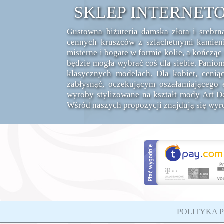
SKLEP INTERNET
Gustowna biżuteria damska złota i srebr
cennych kruszców z szlachetnymi kamieni
misterne i bogate w formie kolie, a kończą
będzie mogła wybrać coś dla siebie. Paniom
klasycznych modelach. Dla kobiet, ceni
zabłysnąć, oczekującym oszałamiająceg
wyroby stylizowane na kształt mody Art D
Wśród naszych propozycji znajdują się wyrob
POLITYKA 