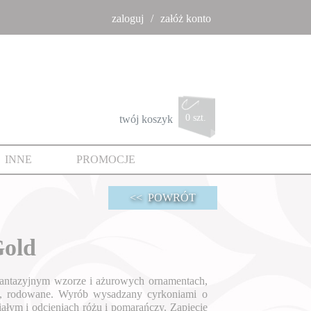
zaloguj
załóż konto
0 szt.
twój koszyk
INNE
PROMOCJE
<< POWRÓT
old
fantazyjnym wzorze i ażurowych ornamentach,
5, rodowane. Wyrób wysadzany cyrkoniami o
iałym i odcieniach różu i pomarańczy. Zapięcie