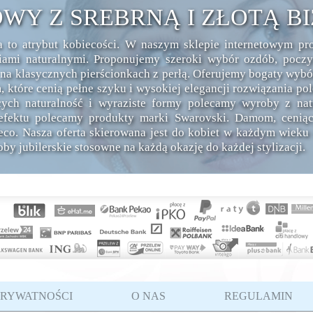
OWY Z SREBRNĄ I ZŁOTĄ B
na to atrybut kobiecości. W naszym sklepie internetowym p
ami naturalnymi. Proponujemy szeroki wybór ozdób, poczyn
c na klasycznych pierścionkach z perłą. Oferujemy bogaty wyb
, które cenią pełne szyku i wysokiej elegancji rozwiązania pol
ących naturalność i wyraziste formy polecamy wyroby z na
o efektu polecamy produkty marki Swarovski. Damom, ceni
eco. Nasza oferta skierowana jest do kobiet w każdym wieku
y jubilerskie stosowne na każdą okazję do każdej stylizacji.
PRYWATNOŚCI
O NAS
REGULAMIN