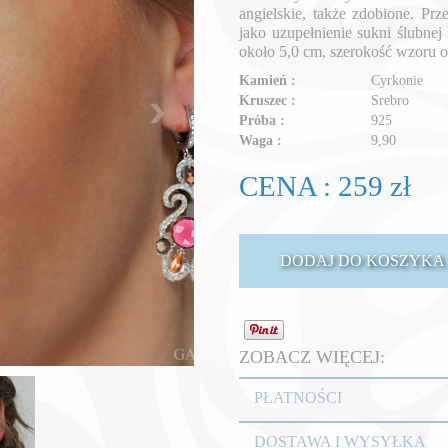
angielskie, także zdobione. Prz
jako uzupełnienie sukni ślubne
około 5,0 cm, szerokość wzoru o
Kamień :
Cyrkonie
Kruszec :
Srebro
Próba :
925
Waga :
9,90
CENA : 259 zł
ZOBACZ WIĘCEJ:
PŁATNOŚCI
DOSTAWA I WYSYŁKA