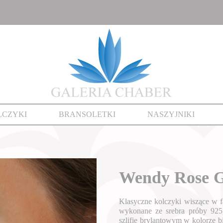
LCZYKI
BRANSOLETKI
NASZYJNIKI
Wendy Rose G
Klasyczne kolczyki wiszące w 
wykonane ze srebra próby 92
szlifie brylantowym w kolorze b