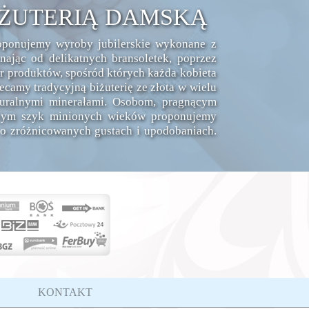
IŻUTERIĄ DAMSKĄ
roponujemy wyroby jubilerskie wykonane z
ając od delikatnych bransoletek, poprzez
ór produktów, spośród których każda kobieta
ecamy tradycyjną biżuterię ze złota w wielu
turalnymi minerałami. Osobom, pragnącym
ącym szyk minionych wieków proponujemy
 o zróżnicowanych gustach i upodobaniach.
KONTAKT